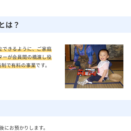
とは？
立できるように、ご家庭
ターが会員間の橋渡し役
員制で有料の事業
です。
後にお預かりします。