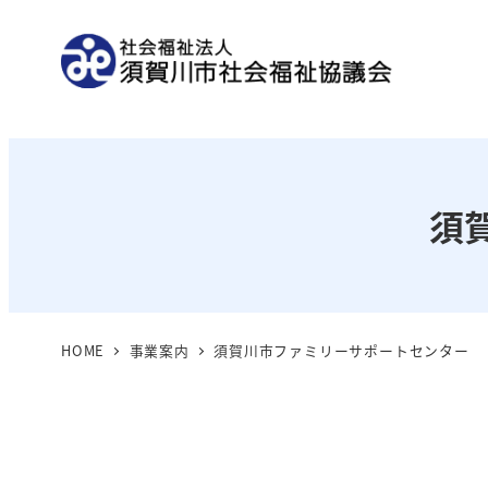
メ
イ
ン
コ
ン
テ
ン
須
ツ
へ
移
動
HOME
事業案内
須賀川市ファミリーサポートセンター