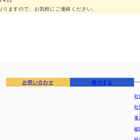
412

お問い合わせ
寄付する
社
社
事
組
役