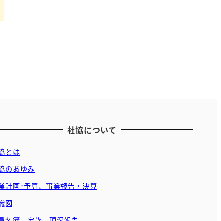
社協について
協とは
協のあゆみ
業計画･予算、事業報告・決算
織図
員名簿、定款、現況報告