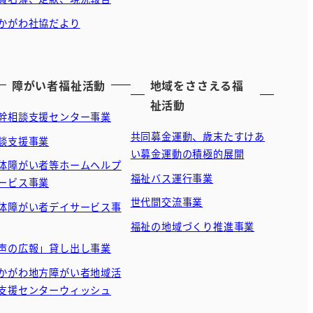
かがわ社協だより
障がい者福祉活動
地域をささえる福
祉活動
幹相談支援センター事業
共同募金運動、歳末たすけあ
談支援事業
い募金運動の積極的展開
体障がい者等ホームヘルプ
福祉バス運行事業
ービス事業
世代間交流事業
体障がい者デイサービス事
福祉の地域づくり推進事業
声の広報」貸し出し事業
かがわ地方障がい者地域活
支援センターウィッシュ