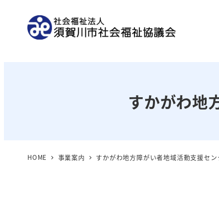
メ
イ
ン
コ
ン
テ
ン
すかがわ地
ツ
へ
移
動
HOME
事業案内
すかがわ地方障がい者地域活動支援セン