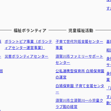
す
福祉ボランティア
児童福祉活動
事
ボラントピア事業（ボランテ
子育て世代包括支援センター
基
ィアセンター運営事業）
事業
相
ー
災害ボランティアセンター
須賀川市ファミリーサポート
身
センター
サ
困
公私連携型保育所 白鳩保育園
身
の運営
業
白鳩保育園 子育て支援センタ
「
ー
す
須賀川市立須賀川一小児童ク
動
ラブ館の経営