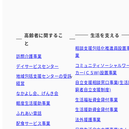
高齢者に関するこ
生活を支える
と
相談支援包括化推進員設置
業
訪問介護事業
コミュニティソーシャルワ
デイサービスセンター
カー(ＣＳＷ)設置事業
地域包括支援センターの受託
自立支援相談窓口事業(生活
経営
窮者自立支援制度)
なかよし会、げんき会
生活福祉資金貸付事業
軽度生活援助事業
生活援助資金貸付事業
ふれあい電話
法外援護事業
配食サービス事業