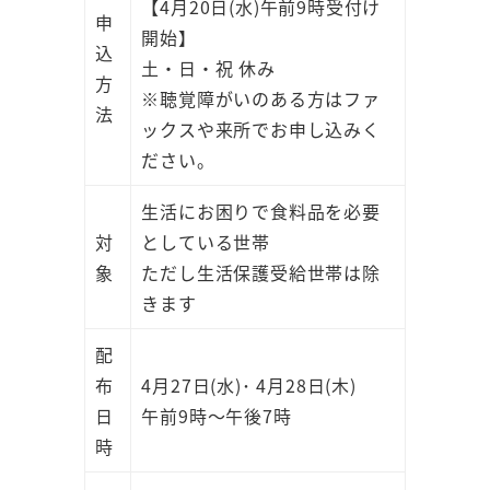
【4月20日(水)午前9時受付け
申
開始】
込
土・日・祝 休み
方
※聴覚障がいのある方はファ
法
ックスや来所でお申し込みく
ださい。
生活にお困りで食料品を必要
対
としている世帯
象
ただし生活保護受給世帯は除
きます
配
布
4月27日(水)･ 4月28日(木)
日
午前9時～午後7時
時