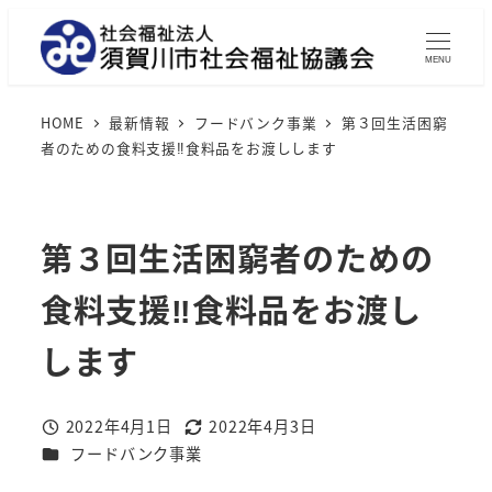
メ
イ
MENU
ン
コ
HOME
最新情報
フードバンク事業
第３回生活困窮
ン
者のための食料支援‼食料品をお渡しします
テ
ン
ツ
第３回生活困窮者のための
へ
食料支援‼食料品をお渡し
移
動
します
2022年4月1日
2022年4月3日
投稿日
更新日
カテゴリー
フードバンク事業